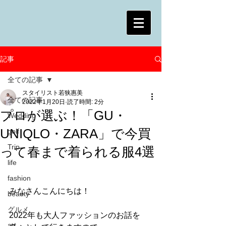
記事
全ての記事
スタイリスト若狭惠美
全ての記事
2022年1月20日
読了時間: 2分
プロが選ぶ！「GU・
Wedding
UNIQLO・ZARA」で今買
golf
Trip
って春まで着られる服4選
life
fashion
みなさんこんにちは！
beauty
グルメ
2022年も大人ファッションのお話を
art