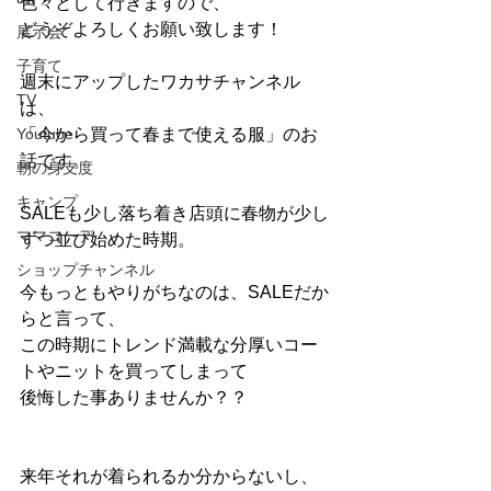
色々として行きますので、
どうぞよろしくお願い致します！
展示会
子育て
週末にアップしたワカサチャンネル
TV
は、
Youtube
「今から買って春まで使える服」のお
話です。
朝の身支度
キャンプ
SALEも少し落ち着き店頭に春物が少し
ママコーデ
ずつ並び始めた時期。
ショップチャンネル
今もっともやりがちなのは、SALEだか
らと言って、
この時期にトレンド満載な分厚いコー
トやニットを買ってしまって
後悔した事ありませんか？？
来年それが着られるか分からないし、