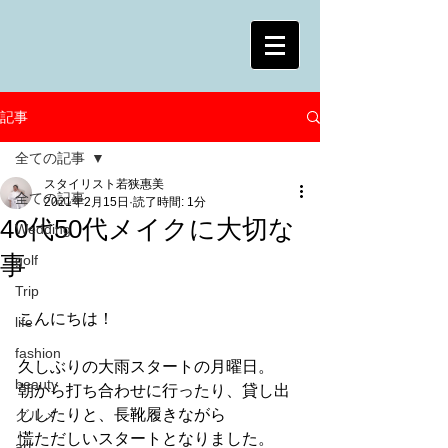
記事
全ての記事
スタイリスト若狭惠美
全ての記事
2021年2月15日
読了時間: 1分
40代50代メイクに大切な
Wedding
事
golf
Trip
こんにちは！
life
fashion
久しぶりの大雨スタートの月曜日。
beauty
朝から打ち合わせに行ったり、貸し出
ししたりと、長靴履きながら
グルメ
慌ただしいスタートとなりました。
art