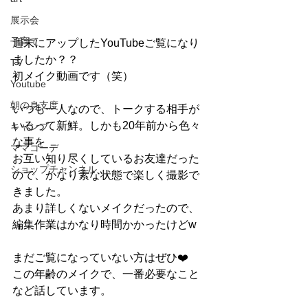
展示会
子育て
週末にアップしたYouTubeご覧になり
ましたか？？
TV
初メイク動画です（笑）
Youtube
朝の身支度
いつも一人なので、トークする相手が
いるって新鮮。しかも20年前から色々
キャンプ
な事を
ママコーデ
お互い知り尽くしているお友達だった
ショップチャンネル
ので、かなり素な状態で楽しく撮影で
きました。
あまり詳しくないメイクだったので、
編集作業はかなり時間かかったけどw
まだご覧になっていない方はぜひ❤️
この年齢のメイクで、一番必要なこと
など話しています。