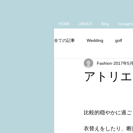
HOME
ABOUT
Blog
Instagrm
全ての記事
Wedding
golf
Fashion
2017年5
Youtube
朝の身支度
キ
アトリエ
比較的穏やかに過ご
衣替えをしたり、断