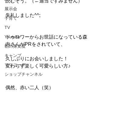
読むそう。（←適当ですみません）
展示会
失礼しました^^;
子育て
TV
Youtube
ドゥロワーからお世話になっている森
内さんがPRをされていて、
朝の身支度
キャンプ
久しぶりにお会いしました！
ママコーデ
変わらず楽しく可愛らしい方♪
ショップチャンネル
偶然、赤い二人（笑）