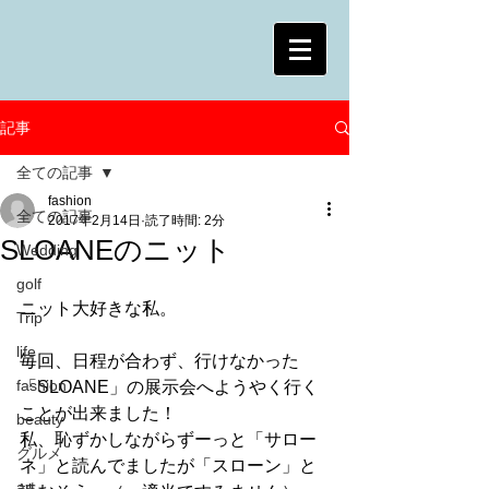
記事
全ての記事
fashion
全ての記事
2017年2月14日
読了時間: 2分
SLOANEのニット
Wedding
golf
ニット大好きな私。
Trip
life
毎回、日程が合わず、行けなかった
fashion
「SLOANE」の展示会へようやく行く
ことが出来ました！
beauty
私、恥ずかしながらずーっと「サロー
グルメ
ネ」と読んでましたが「スローン」と
art