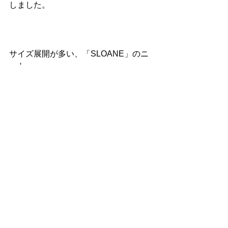
しました。
サイズ展開が多い、「SLOANE」のニ
ット。
ペアで着るのも良し、サイズ違いで買
うのも良し、ぜひ、お店で試着しまく
ってみてくださいねー
おすすめですよ。 
SLOANEサイ
ト