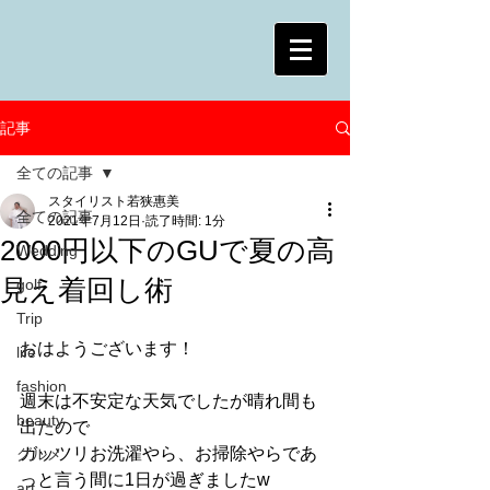
記事
全ての記事
スタイリスト若狭惠美
全ての記事
2021年7月12日
読了時間: 1分
2000円以下のGUで夏の高
Wedding
見え着回し術
golf
Trip
おはようございます！
life
fashion
週末は不安定な天気でしたが晴れ間も
beauty
出たので
ガッツリお洗濯やら、お掃除やらであ
グルメ
っと言う間に1日が過ぎましたw
art