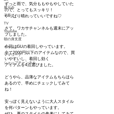
ずっと雨で、気分ももやもやしていた
展示会
ので、とってもスッキリ！
子育て
やっぱり晴れっていいですね♡
TV
さて、ワカサチャンネルも週末にアッ
Youtube
プしました。
朝の身支度
今回はGUの着回しやっています。
キャンプ
全て2000円以下のアイテムなので、買
ママコーデ
いやすいし、着回し効く
ショップチャンネル
アイテムを4点選びました。
どうやら、品薄なアイテムもちらほら
あるので、早めにチェックしてみて
ね！
安っぽく見えないように大人スタイル
を何パターンもやっています。
ぜひ、夏のスタイルの参考にしてみて