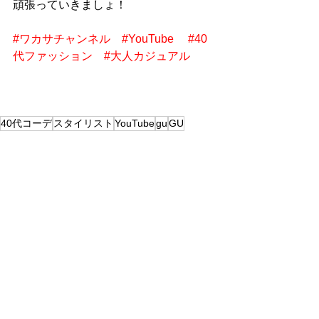
頑張っていきましょ！
#ワカサチャンネル
#YouTube
#40
代ファッション
#大人カジュアル
40代コーデ
スタイリスト
YouTube
gu
GU
fashion
Youtube
すべて表示
最新記事