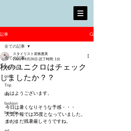
記事
全ての記事
スタイリスト若狭惠美
全ての記事
2021年8月26日
読了時間: 1分
秋のユニクロはチェック
Wedding
しましたか？？
golf
Trip
おはようございます。
life
fashion
今日は暑くなりそうな予感・・・
beauty
天気予報では35度となっていました。
まだまだ残暑厳しそうですね。
グルメ
art