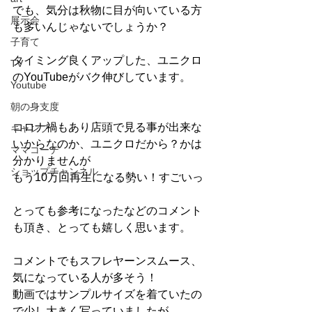
でも、気分は秋物に目が向いている方
展示会
も多いんじゃないでしょうか？
子育て
タイミング良くアップした、ユニクロ
TV
のYouTubeがバク伸びしています。
Youtube
朝の身支度
コロナ禍もあり店頭で見る事が出来な
キャンプ
いからなのか、ユニクロだから？かは
ママコーデ
分かりませんが
ショップチャンネル
もう10万回再生になる勢い！すごいっ
とっても参考になったなどのコメント
も頂き、とっても嬉しく思います。
コメントでもスフレヤーンスムース、
気になっている人が多そう！
動画ではサンプルサイズを着ていたの
で少し大きく写っていましたが