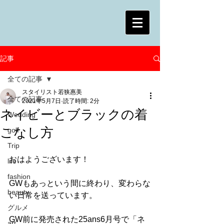
記事
全ての記事
スタイリスト若狭惠美
全ての記事
2021年5月7日
読了時間: 2分
ネイビーとブラックの着
Wedding
こなし方
golf
Trip
おはようございます！
life
fashion
GWもあっという間に終わり、変わらな
beauty
い日常を送っています。
グルメ
GW前に発売された25ans6月号で「ネ
art