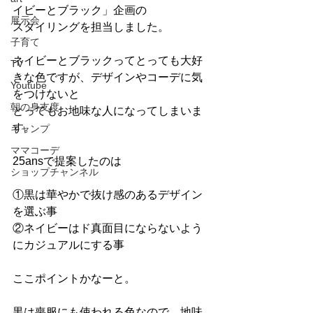
イビーとブラック」企画の
展示会
スタイリングを担当しました。
子育て
ネイビーとブラックってとっても大好
TV
きな色ですが、デザインやコーデに気
Youtube
をつけないと
朝の身支度
とってもお地味な人になってしまいま
す。
キャンプ
ママコーデ
25ansで提案したのは
ショップチャンネル
①黒は華やかで抜け感のあるデザイン
を選ぶ事
②ネイビーはド真面目にならないよう
にカジュアルにする事
ここポイントかなーと。
黒は喪服にも使われる色なので、地味