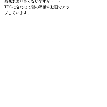
画像あまり良くないですが・・・
TPOに合わせて朝の準備を動画でアッ
プしています。
小物合わせとか、参考にしてみて下さ
い。
そうそう、こーゆー企画って若者の間
ではGet Ready with me  の略で、
「GRWM」と言うらしいですよ。
←（最近知った人）
では、今年もYouTube,SNSと色々と発
信して行きたいとおもいますので
ぜひ見て頂けたら嬉しいです♡
今年もどうぞよろしくお願い致しま
す！