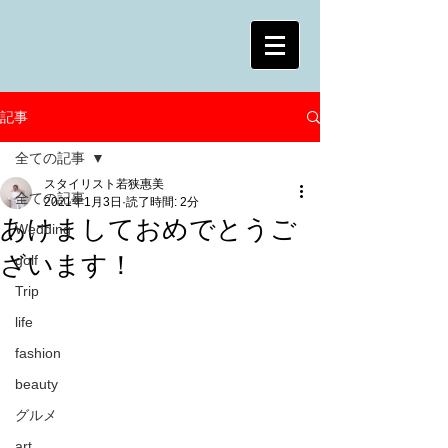
記事
全ての記事
スタイリスト若狭惠美
全ての記事
2021年1月3日
読了時間: 2分
あけましておめでとうご
Wedding
ざいます！
golf
Trip
life
fashion
beauty
グルメ
art