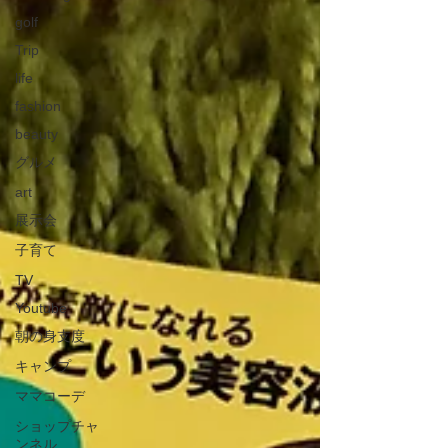
golf
Trip
life
fashion
beauty
グルメ
art
展示会
子育て
TV
Youtube
朝の身支度
キャンプ
ママコーデ
ショップチャ
ンネル