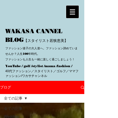
WAKASA CANNEL
BLOG
【スタイリスト若狭恵美】
ファッション迷子の大人達へ。ファッション諦めていま
せんか？人生100年時代。
ファッションも人生も一緒に楽しく過ごしましょう！
YouTube / golf /stylist /mama /fashion /
40代ファッション／スタイリスト／ゴルフ／ママフ
ァッション/ワカサチャンネル
ブログ
全ての記事
全ての記事
Wedding