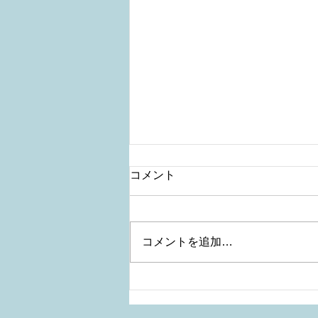
コメント
コメントを追加…
きれいめカジュアルさんにお
すすめ！３シーズン使えるワ