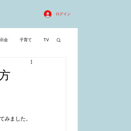
ログイン
示会
子育て
TV
方
てみました。