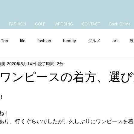
FASHION
GOLF
WEDDING
CONTACT
Book Online
Trip
life
fashion
beauty
グルメ
art
展
惠美
2020年5月14日
読了時間: 2分
ャンプ
ママコーデ
ショップチャンネル
夏ワンピースの着方、選び
！
ね！
あり、行くぐらいでしたが、久しぶりにワンピースを着