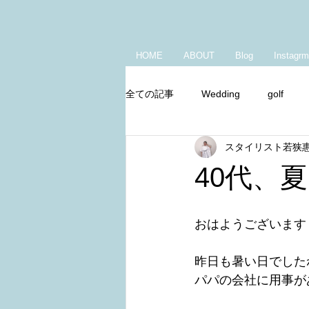
HOME
ABOUT
Blog
Instagrm
全ての記事
Wedding
golf
スタイリスト若狭
Youtube
朝の身支度
キ
40代、
おはようございます
昨日も暑い日でした
パパの会社に用事が