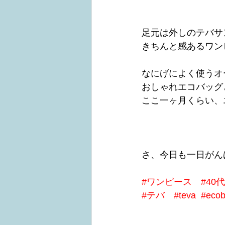
足元は外しのテバサ
きちんと感あるワン
なにげによく使うオ
おしゃれエコバッグ
ここ一ヶ月くらい、
さ、今日も一日がん
#ワンピース
#40
#テバ
#teva
#eco