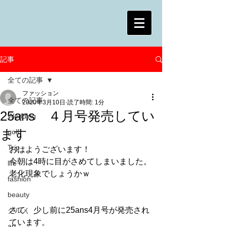
記事
全ての記事
ファッション
全ての記事
2020年3月10日
読了時間: 1分
25ans ４月号発売してい
Wedding
ます
golf
Trip
おはようございます！
今朝は4時に目がさめてしまいました。
life
老化現象でしょうかｗ
fashion
beauty
さて、少し前に25ans4月号が発売され
グルメ
ています。
art