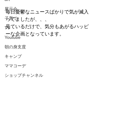
展示会
毎日憂鬱なニュースばかりで気が滅入
子育て
ってましたが、、、
見ているだけで、気分もあがるハッピ
TV
ーな企画となっています。
Youtube
朝の身支度
キャンプ
ママコーデ
ショップチャンネル