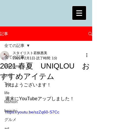
記事
全ての記事
スタイリスト若狭惠美
全ての記事
2021年2月1日
読了時間: 1分
2021 春夏 UNIQLOU お
Wedding
すすめアイテム
golf
Trip
おはようございます！
life
週末にYouTubeアップしました！
fashion
beauty
https://youtu.be/szZq60-S7Cc
グルメ
art