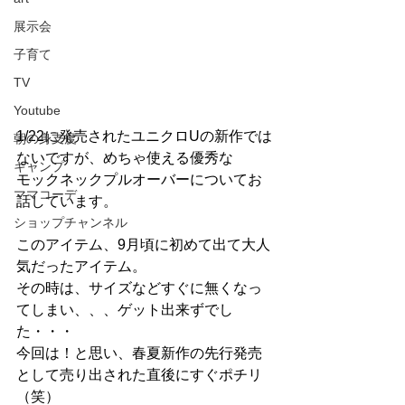
展示会
子育て
TV
Youtube
1/22に発売されたユニクロUの新作では
朝の身支度
ないですが、めちゃ使える優秀な
キャンプ
モックネックプルオーバーについてお
ママコーデ
話しています。
ショップチャンネル
このアイテム、9月頃に初めて出て大人
気だったアイテム。
その時は、サイズなどすぐに無くなっ
てしまい、、、ゲット出来ずでし
た・・・
今回は！と思い、春夏新作の先行発売
として売り出された直後にすぐポチリ
（笑）