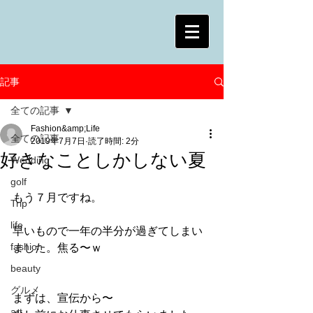
記事
全ての記事
Fashion&amp;Life
全ての記事
2019年7月7日
読了時間: 2分
好きなことしかしない夏
Wedding
golf
もう７月ですね。
Trip
life
早いもので一年の半分が過ぎてしまい
fashion
ました。焦る〜ｗ
beauty
グルメ
まずは、宣伝から〜
art