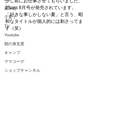
少し前にお仕事させてもらいました、
25ans 8月号が発売されています。
展示会
「好きな事しかしない夏」と言う、昭
子育て
和なタイトルが個人的には刺さってま
TV
す（笑）
Youtube
朝の身支度
キャンプ
ママコーデ
ショップチャンネル