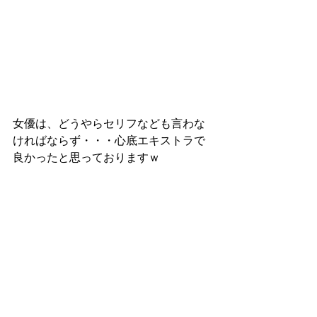
女優は、どうやらセリフなども言わな
ければならず・・・心底エキストラで
良かったと思っておりますｗ