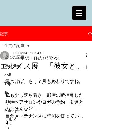
記事
全ての記事
Fashion&amp;GOLF
全ての記事
2018年7月31日
読了時間: 2分
エルメス展 「彼女と。」
Wedding
golf
気づけば、もう７月も終わりですね。
Trip
life
私も少し落ち着き、部屋の断捨離した
fashion
り、ヘアサロンやヨガの予約、友達と
のごはんなど・・・
beauty
自分メンテナンスに時間を使っていま
グルメ
す。
art