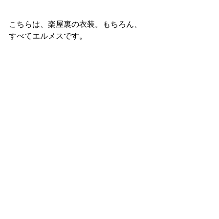
こちらは、楽屋裏の衣装。もちろん、
すべてエルメスです。