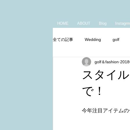
HOME
ABOUT
Blog
Instagrm
全ての記事
Wedding
golf
golf＆fashion
201
Youtube
朝の身支度
キ
スタイル
で！
今年注目アイテムの