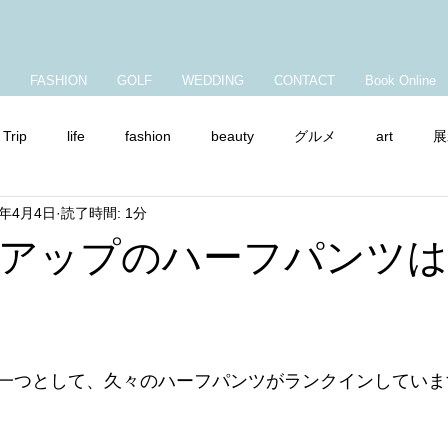
FASHION
GOLF
WEDDING
CONTACT
Book Online
Trip
life
fashion
beauty
グルメ
art
展
8年4月4日
読了時間: 1分
ャンプ
ママコーデ
ショップチャンネル
アップのハーフパンツ
一つとして、久々のハーフパンツがランクインしていま