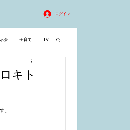
ログイン
示会
子育て
TV
はロキト
す。