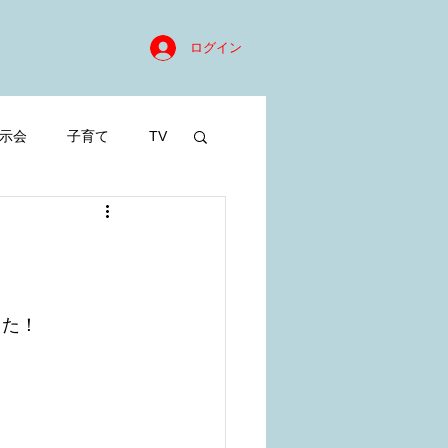
ログイン
示会
子育て
TV
した！