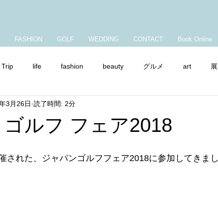
FASHION
GOLF
WEDDING
CONTACT
Book Online
Trip
life
fashion
beauty
グルメ
art
展
8年3月26日
読了時間: 2分
ャンプ
ママコーデ
ショップチャンネル
ゴルフ フェア2018
催された、ジャパンゴルフフェア2018に参加してきま