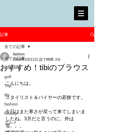
記事
全ての記事
fashion
全ての記事
2018年3月21日
読了時間: 2分
おすすめ！tibiのブラウス
Wedding
golf
こんにちは。
Trip
life
スタイリスト＆バイヤーの若狭です。
fashion
今日はまた寒さが戻って来てしまいま
beauty
したね。3月だと言うのに、外は
グルメ
雪。。。
art