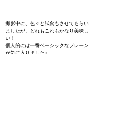
撮影中に、色々と試食もさせてもらい
ましたが、どれもこれもかなり美味し
い！
個人的には一番ベーシックなプレーン
が気に入りました♪
お値段もミスド価格とはいきません
が、手土産とかにも良いかもです！
ぜひお近くに行った際には行って見て
くださいね。
おすすめですよー。
＜キーワード＞
＊
agot.