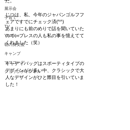
た。
展示会
じつは、私、今年のジャパンゴルフフ
子育て
ェアですでにチェック済(^^)
TV
あまりにも前のめりで話を聞いていた
Youtube
ので、プレスの人も私の事を憶えてて
くれました（笑）
朝の身支度
キャンプ
ママコーデ
キャディバッグはスポーティタイプの
デザインがが多い中、クラシックで大
ショップチャンネル
人なデザインがひと際目を引いていま
した！