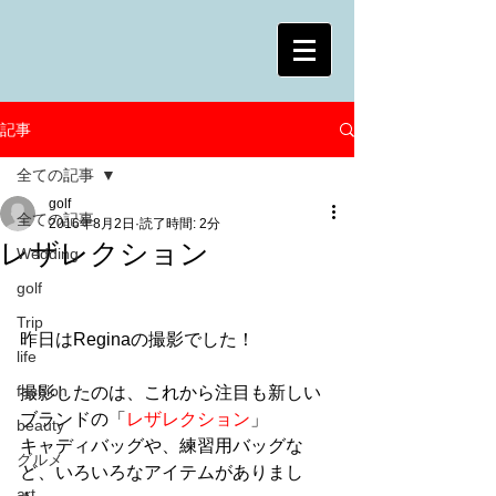
記事
全ての記事
golf
全ての記事
2016年8月2日
読了時間: 2分
レザレクション
Wedding
golf
Trip
昨日はReginaの撮影でした！
life
fashion
撮影したのは、これから注目も新しい
ブランドの「
レザレクション
」
beauty
キャディバッグや、練習用バッグな
グルメ
ど、いろいろなアイテムがありまし
art