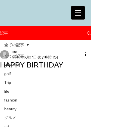
記事
全ての記事
life
全ての記事
2016年6月27日
読了時間: 2分
HAPPY BIRTHDAY
Wedding
golf
Trip
life
fashion
beauty
グルメ
art