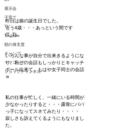
展示会
子育て
昨日は娘の誕生日でした。
TV
もう4歳・・・あっという間です
(T_T)　
Youtube
朝の身支度
キャンプ
いろんな事が自分で出来きるようにな
ママコーデ
り、私との会話もしっかりとキャッチ
ボール出来て、もはや女子同士の会話
ショップチャンネル
ｗ
私の仕事が忙しく、一緒にいる時間が
少なかったりすると・・・露骨にパパ
っ子になってスネてみたり・・・・
寂しさも訴えてくるようにもなりまし
た。