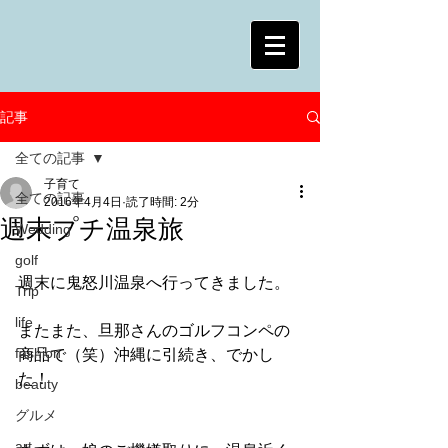
記事
全ての記事
子育て
全ての記事
2016年4月4日
読了時間: 2分
週末プチ温泉旅
Wedding
golf
週末に鬼怒川温泉へ行ってきました。
Trip
life
またまた、旦那さんのゴルフコンペの
fashion
商品で（笑）沖縄に引続き、でかし
た！
beauty
グルメ
art