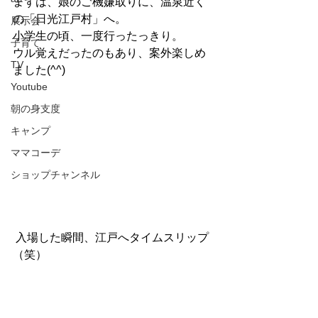
まずは、娘のご機嫌取りに、温泉近く
の「日光江戸村」へ。
展示会
小学生の頃、一度行ったっきり。
子育て
ウル覚えだったのもあり、案外楽しめ
TV
ました(^^)
Youtube
朝の身支度
キャンプ
ママコーデ
ショップチャンネル
 入場した瞬間、江戸へタイムスリップ
（笑）