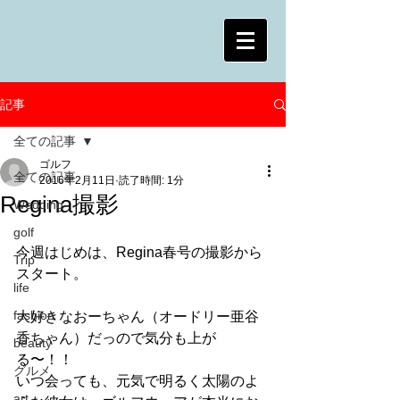
記事
全ての記事
ゴルフ
全ての記事
2016年2月11日
読了時間: 1分
Regina撮影
Wedding
golf
今週はじめは、Regina春号の撮影から
Trip
スタート。
life
fashion
大好きなおーちゃん（オードリー亜谷
香ちゃん）だっので気分も上が
beauty
る〜！！
グルメ
いつ会っても、元気で明るく太陽のよ
art