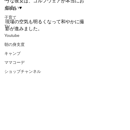
うな彼女は、ゴルフウェアが本当にお
似合い♥
展示会
子育て
現場の空気も明るくなって和やかに撮
TV
影が進みました。
Youtube
朝の身支度
キャンプ
ママコーデ
ショップチャンネル