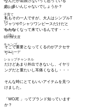
なんだか垢抜けないって思っている
方、多いんじゃないでしょうか？
展示会
子育て
私もその一人ですが、大人はシンプルT
TV
シャツやTシャツワンピースだけだと
Youtube
もたなくなって来ているんです・・・
（泣）
朝の身支度
キャンプ
そこで重要となってくるのがアクセサ
ママコーデ
リー。
ショップチャンネル
だけどあまり外出できないし、イヤリ
ングだと重たいし耳痛くなるし・・・
そんな時にとてもいいアイテムを見つ
けました。
「WOJE 」ってブランド知っています
か？