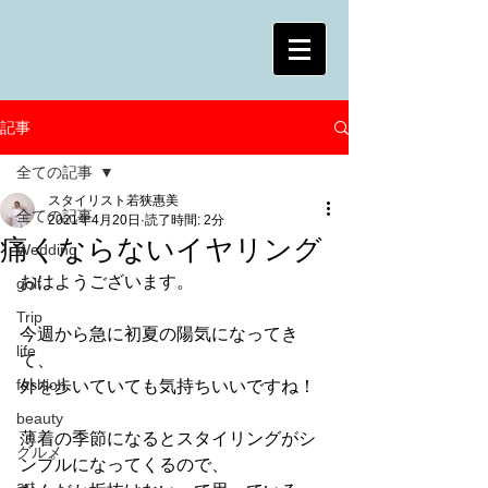
記事
全ての記事
スタイリスト若狭惠美
全ての記事
2021年4月20日
読了時間: 2分
痛くならないイヤリング
Wedding
おはようございます。
golf
Trip
今週から急に初夏の陽気になってき
life
て、
fashion
外を歩いていても気持ちいいですね！
beauty
薄着の季節になるとスタイリングがシ
グルメ
ンプルになってくるので、
art