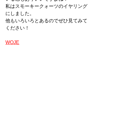
私はスモーキークォーツのイヤリング
にしました。
他もいろいろとあるのでぜひ見てみて
ください！
WOJE
では、またアップします！
#イヤリング
　＃アクセサリー　
#40代
ファッション
#大人カジュアル
40代コーデ
アクセサリー
fashion