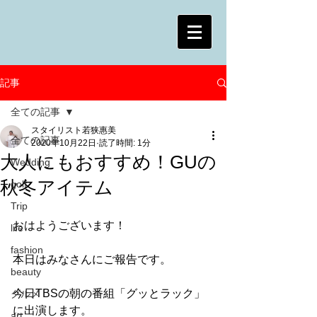
記事
全ての記事
スタイリスト若狭惠美
全ての記事
2020年10月22日
読了時間: 1分
大人にもおすすめ！GUの
Wedding
秋冬アイテム
golf
Trip
おはようございます！
life
fashion
本日はみなさんにご報告です。
beauty
今日TBSの朝の番組「グッとラック」
グルメ
に出演します。
art