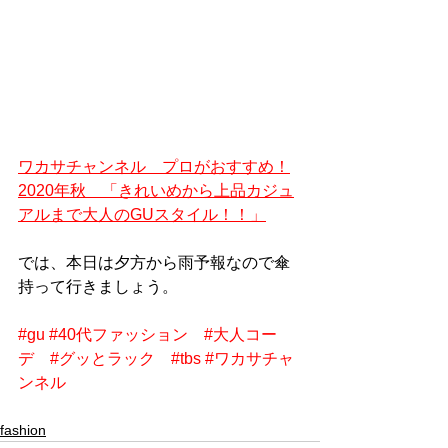
ワカサチャンネル　プロがおすすめ！
2020年秋　「きれいめから上品カジュ
アルまで大人のGUスタイル！！」
では、本日は夕方から雨予報なので傘
持って行きましょう。
#gu
#40代ファッション
#大人コー
デ
#グッとラック
#tbs
#ワカサチャ
ンネル
fashion