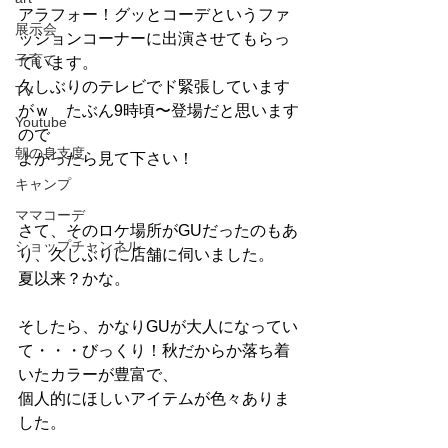
アラフォー！グッとコーデというファ
展示会
ッションコーナーに出演させてもらっ
子育て
ています。
久しぶりのテレビでド緊張しています
TV
がｗ　たぶん9時頃〜登場だと思います
Youtube
ので
朝の身支度
よかったら見て下さい！
キャンプ
ママコーデ
さて、そのロケ場所がGUだったのもあ
ショップチャンネル
り、久しぶりに店舗に伺いました。
夏以来？かな。
そしたら、かなりGUが大人になってい
て・・・びっくり！秋だからか落ち着
いたカラーが豊富で、
個人的にほしいアイテムが色々ありま
した。