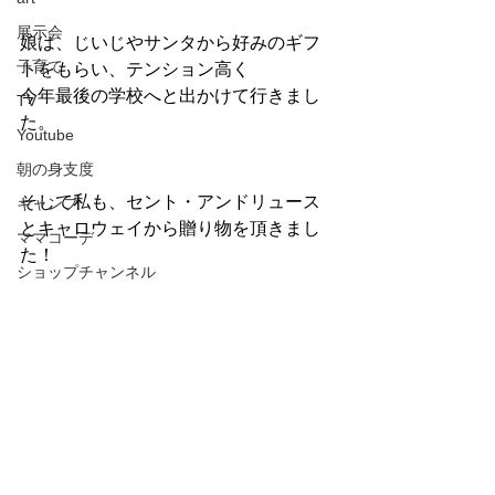
展示会
娘は、じいじやサンタから好みのギフ
子育て
トをもらい、テンション高く
今年最後の学校へと出かけて行きまし
TV
た。
Youtube
朝の身支度
そして私も、セント・アンドリュース
キャンプ
とキャロウェイから贈り物を頂きまし
ママコーデ
た！
ショップチャンネル