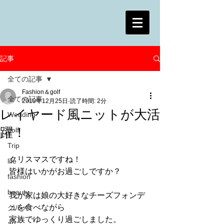
記事
全ての記事
Fashion＆golf
全ての記事
2019年12月25日
読了時間: 2分
レイヤード風ニットが大活
Wedding
躍！
golf
Trip
クリスマスですね！
life
皆様はいかがお過ごしですか？
fashion
beauty
我が家は娘の大好きなチーズフォンデ
ュを食べながら
グルメ
家族でゆっくり過ごしました。
art