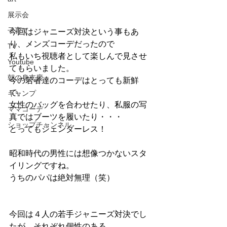
展示会
子育て
今回はジャニーズ対決という事もあ
り、メンズコーデだったので
TV
私もいち視聴者として楽しんで見させ
Youtube
てもらいました。
朝の身支度
今の若者達のコーデはとっても新鮮
で、
キャンプ
女性のバッグを合わせたり、私服の写
ママコーデ
真ではブーツを履いたり・・・
ショップチャンネル
とってもジェンダーレス！
昭和時代の男性には想像つかないスタ
イリングですね。
うちのパパは絶対無理（笑）
今回は４人の若手ジャニーズ対決でし
たが、それぞれ個性のある