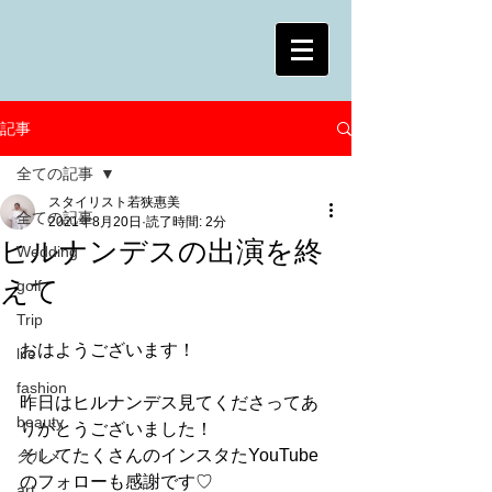
記事
全ての記事
スタイリスト若狭惠美
全ての記事
2021年8月20日
読了時間: 2分
ヒルナンデスの出演を終
Wedding
えて
golf
Trip
おはようございます！
life
fashion
昨日はヒルナンデス見てくださってあ
beauty
りがとうございました！
そしてたくさんのインスタたYouTube
グルメ
のフォローも感謝です♡
art