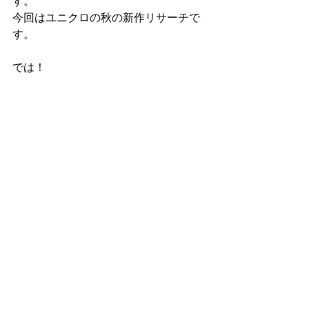
す。
今回はユニクロの秋の新作リサーチで
す。
では！
トップス　トゥモローランド
スカート　カオス
バッグ　　ノマディス
#40代ファッション
#ヒルナンデス
#大人カジュアル
TV