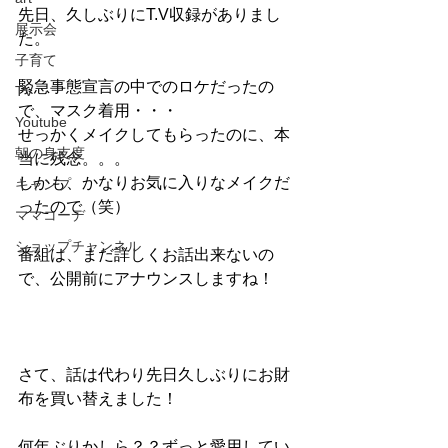
先日、久しぶりにT.V収録がありまし
展示会
た。
子育て
緊急事態宣言の中でのロケだったの
TV
で、マスク着用・・・
Youtube
せっかくメイクしてもらったのに、本
朝の身支度
当に残念。。。
しかも、かなりお気に入りなメイクだ
キャンプ
ったので（笑）
ママコーデ
ショップチャンネル
番組は、まだ詳しくお話出来ないの
で、公開前にアナウンスしますね！
さて、話は代わり先日久しぶりにお財
布を買い替えました！
何年ぶりかしら？？ずっと愛用してい