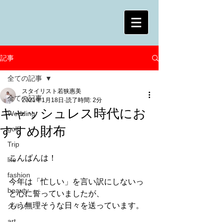
記事
全ての記事
スタイリスト若狭惠美
全ての記事
2021年1月18日
読了時間: 2分
キャッシュレス時代にお
Wedding
すすめ財布
golf
Trip
こんばんは！
life
fashion
今年は「忙しい」を言い訳にしないっ
beauty
と心に誓っていましたが、
もう無理そうな日々を送っています。
グルメ
art