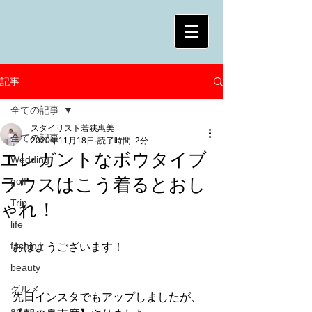
記事
全ての記事
スタイリスト若狭惠美
全ての記事
2020年11月18日
読了時間: 2分
エレガントなボウタイブ
Wedding
ラウスはこう着るとおし
golf
Trip
ゃれ！
life
fashion
おはようございます！
beauty
グルメ
先日インスタでもアップしましたが、
art