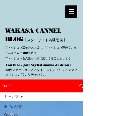
WAKASA CANNEL
BLOG
【スタイリスト若狭恵美】
ファッション迷子の大人達へ。ファッション諦めていま
せんか？人生100年時代。
ファッションも人生も一緒に楽しく過ごしましょう！
YouTube / golf /stylist /mama /fashion /
40代ファッション／スタイリスト／ゴルフ／ママフ
ァッション/ワカサチャンネル
ブログ
キャンプ
全ての記事
Wedding