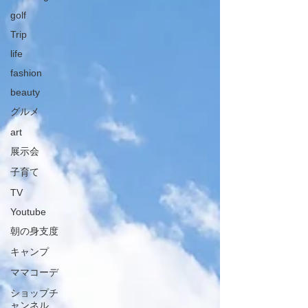
golf
Trip
life
fashion
beauty
グルメ
art
展示会
子育て
TV
Youtube
朝の身支度
キャンプ
ママコーデ
ショップチ
ャンネル